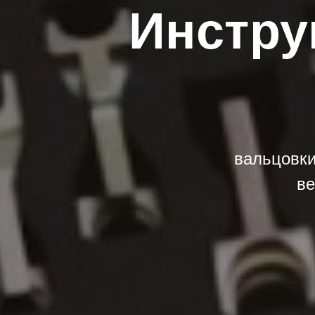
Инстру
вальцовки
ве