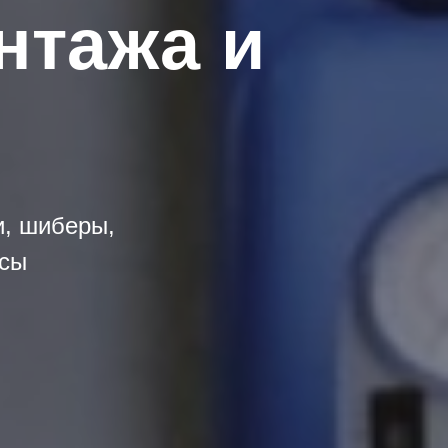
нтажа и
и, шиберы,
осы