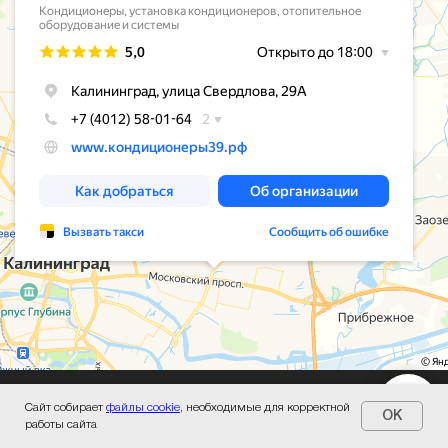
Сайт собирает
файлы cookie
, необходимые для корректной
© ООО “ОАЗИС”, 2009-2026
OK
работы сайта
Политика конфиденциальности